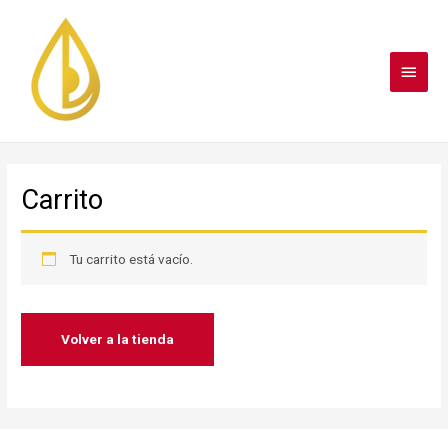
Ir
Menú
al
contenido
princi
Carrito
Tu carrito está vacío.
Volver a la tienda