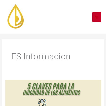
Ir
Menú
al
contenido
princi
ES Informacion
5
CLAVES
PARA
LA